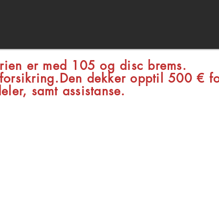
orien er med 105 og disc brems.
r forsikring.Den dekker opptil 500 € f
ler, samt assistanse.