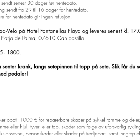
ing sendt senest 30 dager før hentedato.
ling sendt fra 29 til 16 dager før hentedato.
re før hentedato gir ingen refusjon.
Velo på Hotel Fontanellas Playa og leveres senest kl. 17.0
 Platja de Palma, 07610 Can pastilla
5 - 1800.
a senter krank, langs setepinnen til topp på sete. Slik får 
med pedaler!
dekker opptil 1000 € for reparerbare skader på sykkel ramme og deler,
e eller hjul, tyveri eller tap, skader som følge av uforsvarlig syklin
sjonsevne, personskader eller skader på tredjepart, samt inngrep elle