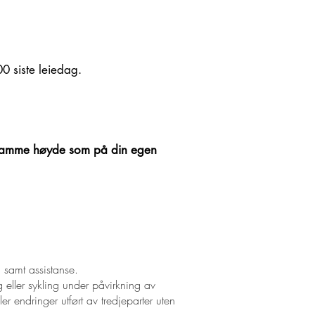
0 siste leiedag.
du samme høyde som på din egen
 samt assistanse.
g eller sykling under påvirkning av
r endringer utført av tredjeparter uten