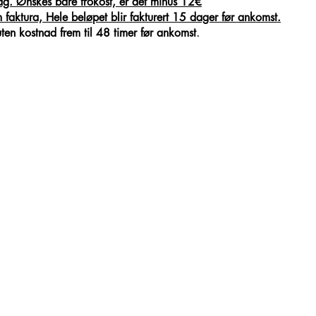
dag. Ønskes bare frokost, er det minus 12€
m faktura, Hele beløpet blir fakturert 15 dager før ankomst.​
​.
ten kostnad frem til 48 timer før ankomst