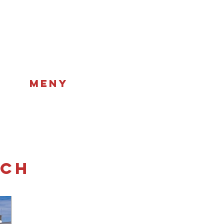
MENY
ach