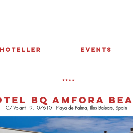
HOTELLER
EVENTS
​★★★★
otel BQ Amfor
a Be
C/ Volanti 9, 07610 Playa de Palma, Illes Balears, Spain